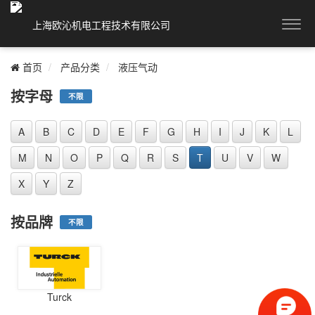
首页
产品分类
液压气动
按字母
不限
A
B
C
D
E
F
G
H
I
J
K
L
M
N
O
P
Q
R
S
T
U
V
W
X
Y
Z
按品牌
不限
Turck