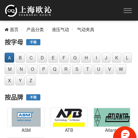
首页
产品分类
液压气动
气动夹具
按字母
不限
A
B
C
D
E
F
G
H
I
J
K
L
M
N
O
P
Q
R
S
T
U
V
W
X
Y
Z
按品牌
不限
ASM
ATB
Atlanta