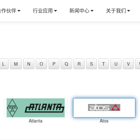
合作伙伴
行业应用
新闻中心
关于我们
L
M
N
O
P
Q
R
S
T
U
V
Atlanta
Atos