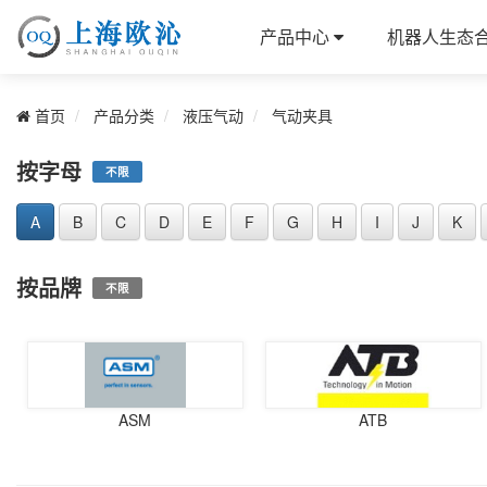
产品中心
机器人生态
首页
产品分类
液压气动
气动夹具
按字母
不限
A
B
C
D
E
F
G
H
I
J
K
按品牌
不限
ASM
ATB