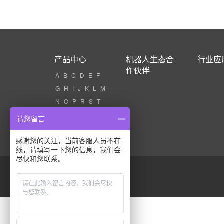
产品中心
机器人生态合
行业应
作伙伴
A
B
C
D
E
F
G
H
I
J
K
L
M
N
O
P
R
S
T
U
V
W
X
Z
请您留言
感谢您的关注，当前客服人员不在
线，请填写一下您的信息，我们会
尽快和您联系。