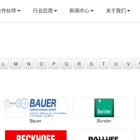
合作伙伴
行业应用
新闻中心
关于我们
L
M
N
O
P
Q
R
S
T
U
V
Bauer
Burster