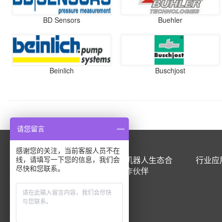
BD Sensors
Buehler
Beinlich
Buschjost
请您留言
感谢您的关注，当前客服人员不在
产品中心
机器人生态合
行业应
线，请填写一下您的信息，我们会
尽快和您联系。
作伙伴
A
B
C
D
E
F
G
H
I
J
K
L
M
N
O
P
R
S
T
U
V
W
X
Z