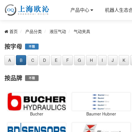
产品中心
机器人生态
首页
产品分类
液压气动
气动夹具
按字母
不限
A
B
C
D
E
F
G
H
I
J
K
按品牌
不限
Bucher
Baumer Hubner