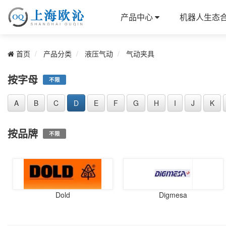
产品中心
机器人生态
首页
产品分类
液压气动
气动夹具
按字母
不限
A
B
C
D
E
F
G
H
I
J
K
按品牌
不限
Dold
Digmesa