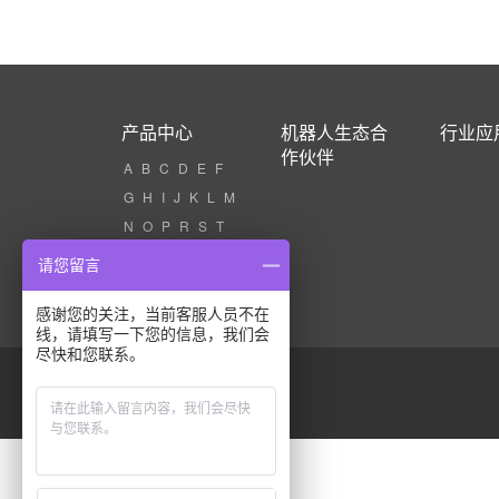
产品中心
机器人生态合
行业应
作伙伴
A
B
C
D
E
F
G
H
I
J
K
L
M
N
O
P
R
S
T
U
V
W
X
Z
请您留言
感谢您的关注，当前客服人员不在
线，请填写一下您的信息，我们会
尽快和您联系。