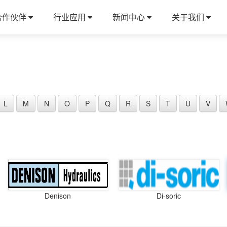
合作伙伴
行业应用
新闻中心
关于我们
L
M
N
O
P
Q
R
S
T
U
V
Denison
Di-soric