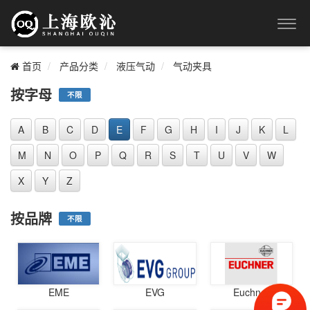
首页
产品分类
液压气动
气动夹具
按字母
不限
A
B
C
D
E
F
G
H
I
J
K
L
M
N
O
P
Q
R
S
T
U
V
W
X
Y
Z
按品牌
不限
EME
EVG
Euchner