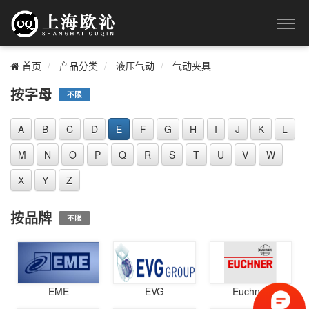
首页
产品分类
液压气动
气动夹具
按字母
不限
A
B
C
D
E
F
G
H
I
J
K
L
M
N
O
P
Q
R
S
T
U
V
W
X
Y
Z
按品牌
不限
EME
EVG
Euchner