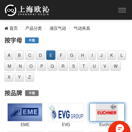
首页
产品分类
液压气动
气动夹具
按字母
不限
A
B
C
D
E
F
G
H
I
J
K
L
M
N
O
P
Q
R
S
T
U
V
W
X
Y
Z
按品牌
不限
EME
EVG
Euchner