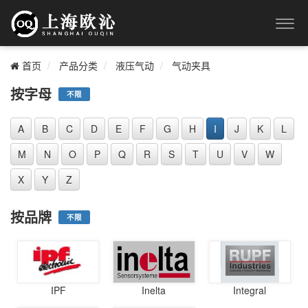
首页
产品分类
液压气动
气动夹具
按字母
不限
A
B
C
D
E
F
G
H
I
J
K
L
M
N
O
P
Q
R
S
T
U
V
W
X
Y
Z
按品牌
不限
IPF
Inelta
Integral