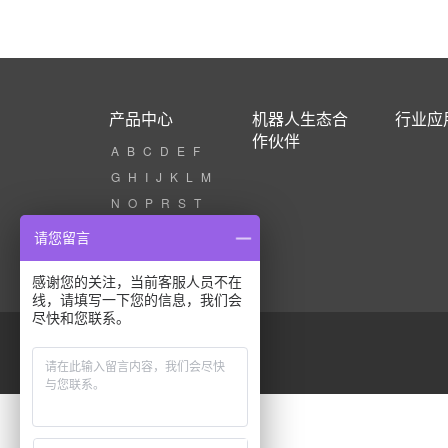
产品中心
机器人生态合
行业应
作伙伴
A
B
C
D
E
F
G
H
I
J
K
L
M
N
O
P
R
S
T
U
V
W
X
Z
请您留言
感谢您的关注，当前客服人员不在
线，请填写一下您的信息，我们会
尽快和您联系。