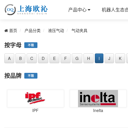
产品中心
机器人生态
首页
产品分类
液压气动
气动夹具
按字母
不限
A
B
C
D
E
F
G
H
I
J
K
按品牌
不限
IPF
Inelta