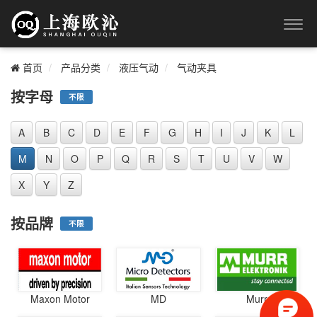
首页
产品分类
液压气动
气动夹具
按字母
不限
A
B
C
D
E
F
G
H
I
J
K
L
M
N
O
P
Q
R
S
T
U
V
W
X
Y
Z
按品牌
不限
Maxon Motor
MD
Murr