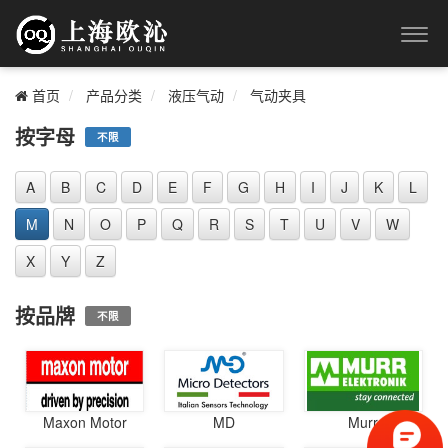
首页
产品分类
液压气动
气动夹具
按字母
不限
A
B
C
D
E
F
G
H
I
J
K
L
M
N
O
P
Q
R
S
T
U
V
W
X
Y
Z
按品牌
不限
Maxon Motor
MD
Murr