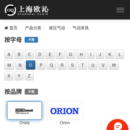
首页
产品分类
液压气动
气动夹具
按字母
不限
A
B
C
D
E
F
G
H
I
J
K
L
M
N
O
P
Q
R
S
T
U
V
W
X
Y
Z
按品牌
不限
Orsta
Orion