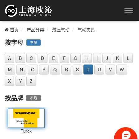
首页
产品分类
液压气动
气动夹具
按字母
不限
A
B
C
D
E
F
G
H
I
J
K
L
M
N
O
P
Q
R
S
T
U
V
W
X
Y
Z
按品牌
不限
Turck