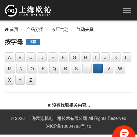
首页
产品分类
液压气动
气动夹具
按字母
不限
A
B
C
D
E
F
G
H
I
J
K
L
M
N
O
P
Q
R
S
T
U
V
W
X
Y
Z
没有找到相关内容...
© 2026 上海欧沁机电工程技术有限公司 All Rights Reserved
沪ICP备10034786号-13