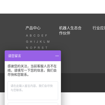
产品中心
机器人生态合
行业应
作伙伴
A
B
C
D
E
F
G
H
I
J
K
L
M
N
O
P
R
S
T
U
V
W
X
Z
请您留言
感谢您的关注，当前客服人员不在
线，请填写一下您的信息，我们会
尽快和您联系。