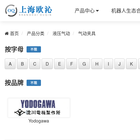
产品中心
机器人生态
首页
产品分类
液压气动
气动夹具
按字母
不限
A
B
C
D
E
F
G
H
I
J
K
按品牌
不限
Yodogawa