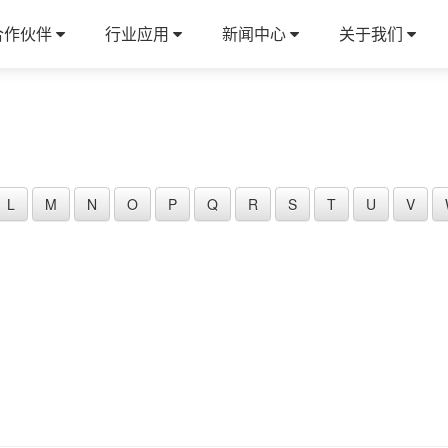
合作伙伴
行业应用
新闻中心
关于我们
L
M
N
O
P
Q
R
S
T
U
V