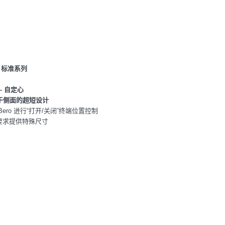
：标准系列
– 自定心
于侧面的超短设计
 Bero 进行“打开/关闭”终端位置控制
据要求提供特殊尺寸