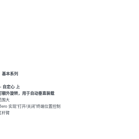
A：基本系列
– 自定心 上
可额外旋转，用于自动垂直装载
范围大
 Bero 实现“打开/关闭”终端位置控制
杠杆臂