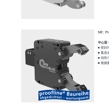
SR：Pr
中心架 
■ 密封
■ 集成
■ 线性
■ 根