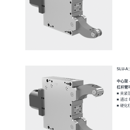
SLU-
中心架 
杠杆臂
■ 夹紧
■ 通过
■ 硬化