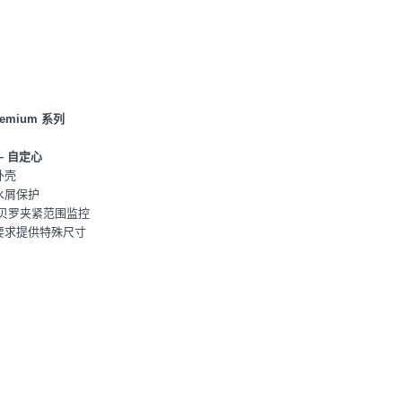
emium 系列
– 自定心
外壳
水屑保护
/贝罗夹紧范围监控
据要求提供特殊尺寸