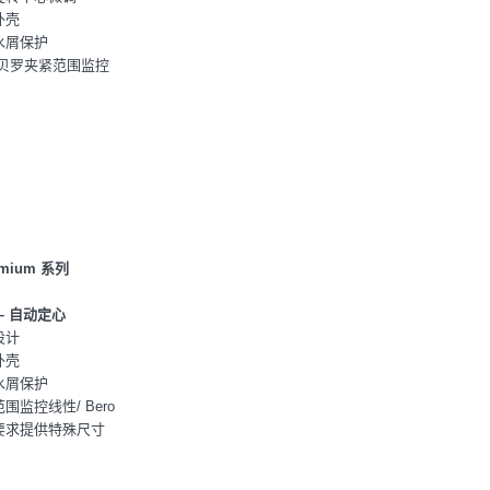
外壳
水屑保护
/贝罗夹紧范围监控
mium 系列
– 自动定心
设计
外壳
水屑保护
范围监控线性/ Bero
据要求提供特殊尺寸