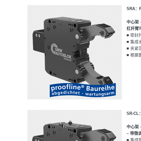
SRA：P
中心架 
杠杆臂
■ 密封
■ 集成
■ 夹紧
■ 根
SR-CL
中心架 
– 带微
■ 集