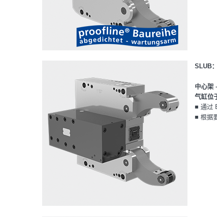
SLUB
中心架 
气缸位
■ 通过
■ 根