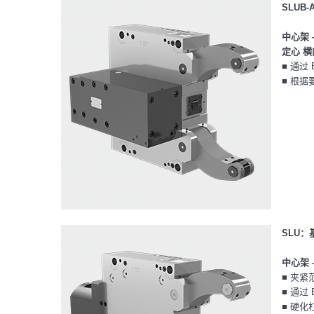
SLUB
中心架 -
定心 
■ 通过
■ 根
SLU：
中心架 
■ 夹紧
■ 通过
■ 硬化