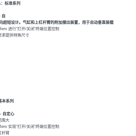
-A：标准系列
 自
横向超短设计。
气缸和上杠杆臂的附加摆出装置，用于自动垂直装载
 Bero 进行“打开/关闭”终端位置控制
据要求提供特殊尺寸
基本系列
– 自定心
范围大
 Bero 实现“打开/关闭”终端位置控制
杠杆臂