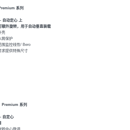
remium 系列
– 自动定心 上
可额外旋转，用于自动垂直装载
外壳
水屑保护
范围监控线性/ Bero
据要求提供特殊尺寸
：Premium 系列
– 自定心
调
成旋转中心微调