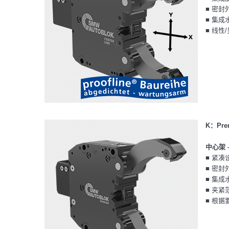
■ 密封
■ 集成
■ 线性
K：Pre
中心架 
■ 紧凑
■ 密封
■ 集成
■ 夹紧
■ 根