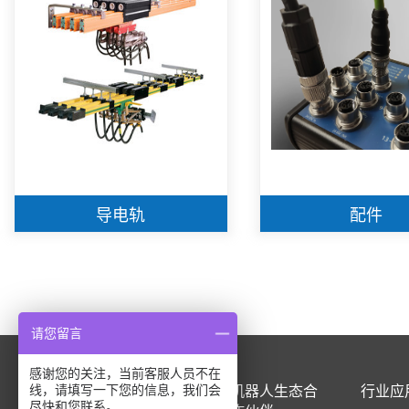
导电轨
配件
请您留言
感谢您的关注，当前客服人员不在
产品中心
机器人生态合
行业应
线，请填写一下您的信息，我们会
尽快和您联系。