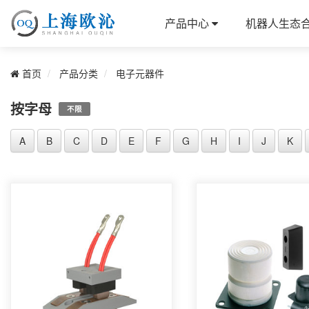
产品中心
机器人生态
首页
产品分类
电子元器件
按字母
不限
A
B
C
D
E
F
G
H
I
J
K