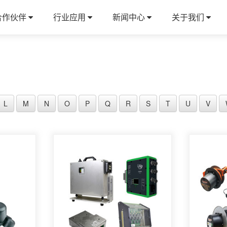
合作伙伴
行业应用
新闻中心
关于我们
L
M
N
O
P
Q
R
S
T
U
V