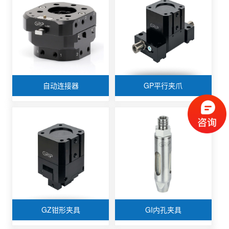
自动连接器
GP平行夹爪
GZ钳形夹具
GI内孔夹具